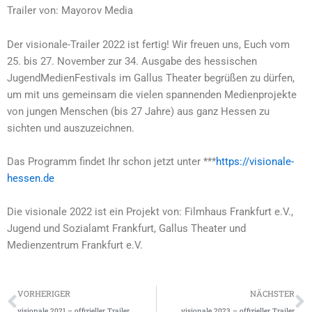
Trailer von: Mayorov Media
Der visionale-Trailer 2022 ist fertig! Wir freuen uns, Euch vom
25. bis 27. November zur 34. Ausgabe des hessischen
JugendMedienFestivals im Gallus Theater begrüßen zu dürfen,
um mit uns gemeinsam die vielen spannenden Medienprojekte
von jungen Menschen (bis 27 Jahre) aus ganz Hessen zu
sichten und auszuzeichnen.
Das Programm findet Ihr schon jetzt unter ***
https://visionale-
hessen.de
Die visionale 2022 ist ein Projekt von: Filmhaus Frankfurt e.V.,
Jugend und Sozialamt Frankfurt, Gallus Theater und
Medienzentrum Frankfurt e.V.
Zurück
N
VORHERIGER
NÄCHSTER
visionale 2021 – offizieller Trailer
visionale 2023 – offizieller Trailer